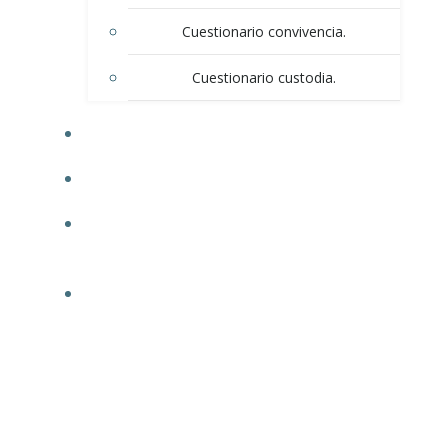
Cuestionario convivencia.
Cuestionario custodia.
BLOG
CONTACTO
POLÍTICA DE PRIVACIDAD / AVISO DE
PRIVACIDAD
INFORMACIÓN