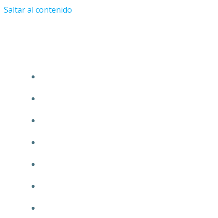
Saltar al contenido
Tu Abogado en Guadalajara.com
ÁREAS DE PRÁCTICA
INICIO
CONÓCENOS
NUESTRA GARANTÍA
MISIÓN
COMUNICACIÓN
TRANSPARENCIA