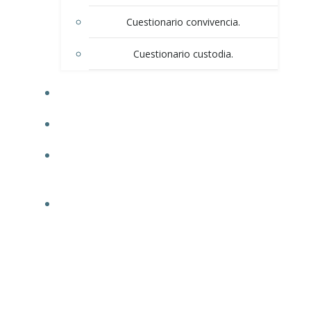
Cuestionario convivencia.
Cuestionario custodia.
BLOG
CONTACTO
POLÍTICA DE PRIVACIDAD / AVISO DE
PRIVACIDAD
INFORMACIÓN