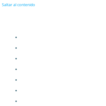
Saltar al contenido
Tu Abogado en Guadalajara.com
ÁREAS DE PRÁCTICA
INICIO
CONÓCENOS
NUESTRA GARANTÍA
MISIÓN
COMUNICACIÓN
TRANSPARENCIA