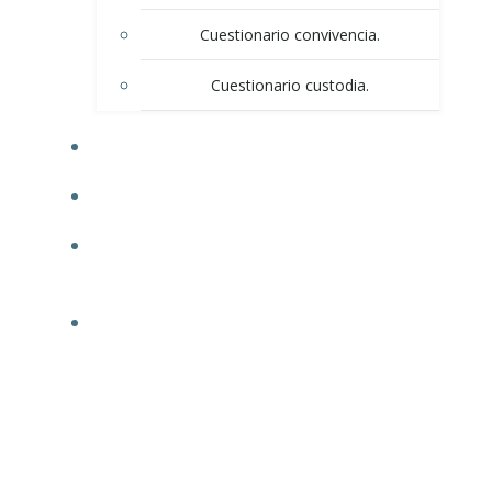
Cuestionario convivencia.
Cuestionario custodia.
BLOG
CONTACTO
POLÍTICA DE PRIVACIDAD / AVISO DE
PRIVACIDAD
INFORMACIÓN