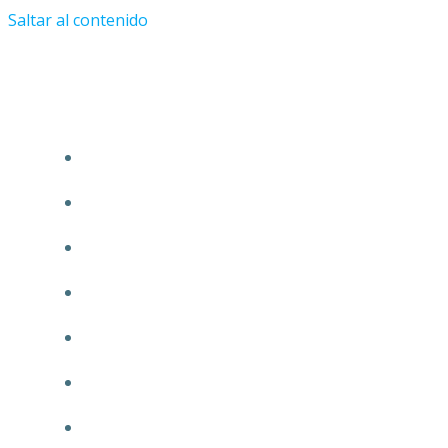
Saltar al contenido
Tu Abogado en Guadalajara.com
ÁREAS DE PRÁCTICA
INICIO
CONÓCENOS
NUESTRA GARANTÍA
MISIÓN
COMUNICACIÓN
TRANSPARENCIA