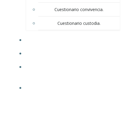
Cuestionario convivencia.
Cuestionario custodia.
BLOG
CONTACTO
POLÍTICA DE PRIVACIDAD / AVISO DE
PRIVACIDAD
INFORMACIÓN