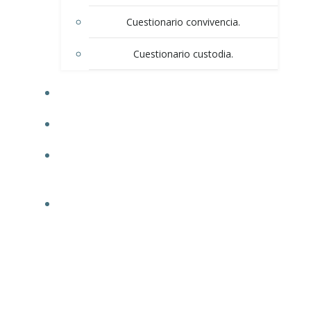
Cuestionario convivencia.
Cuestionario custodia.
BLOG
CONTACTO
POLÍTICA DE PRIVACIDAD / AVISO DE
PRIVACIDAD
INFORMACIÓN