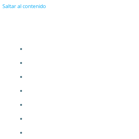
Saltar al contenido
Tu Abogado en Guadalajara.com
ÁREAS DE PRÁCTICA
INICIO
CONÓCENOS
NUESTRA GARANTÍA
MISIÓN
COMUNICACIÓN
TRANSPARENCIA